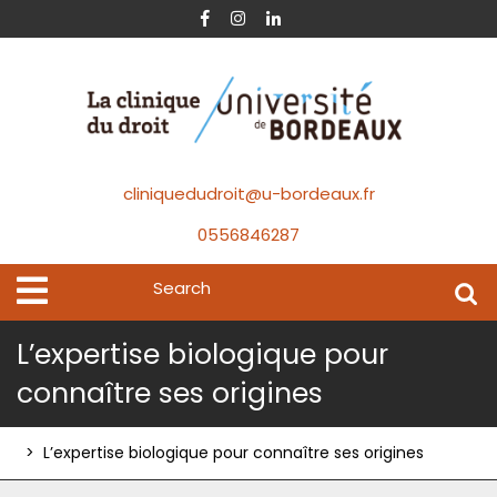
Skip
Facebook
Instagram
Linkedin
to
content
cliniquedudroit@u-bordeaux.fr
0556846287
Search
Open
Menu
for:
L’expertise biologique pour
connaître ses origines
>
L’expertise biologique pour connaître ses origines