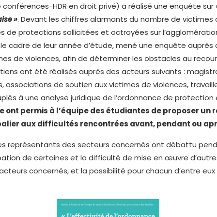
 conférences-HDR en droit privé) a réalisé une enquête sur
ise »
. Devant les chiffres alarmants du nombre de victimes d
 protections sollicitées et octroyées sur l’agglomération 
s le cadre de leur année d’étude, mené une enquête auprès 
mes de violences, afin de déterminer les obstacles au recours 
tiens ont été réalisés auprès des acteurs suivants : magistra
 associations de soutien aux victimes de violences, travaill
ouplés à une analyse juridique de l’ordonnance de protection
de ont permis à l’équipe des étudiantes de proposer un r
ier aux difficultés rencontrées avant, pendant ou apr
des, les représentants des secteurs concernés ont débattu pe
tion de certaines et la difficulté de mise en œuvre d’autres. 
cteurs concernés, et la possibilité pour chacun d’entre eux 