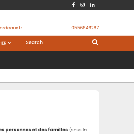
Facebook
Instagram
Linkedin
ordeaux.fr
0556846287
Search
IER
for:
es personnes et des familles
(sous la