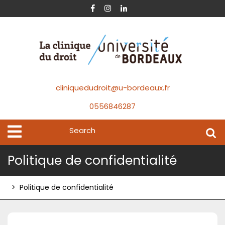
Skip
Facebook
Instagram
Linkedin
to
content
cliniquedudroit@u-bordeaux.fr
0556846287
Search
Open
Menu
for:
Politique de confidentialité
>
Politique de confidentialité