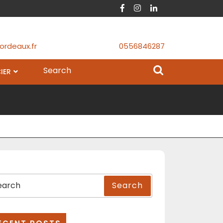
Facebook
Instagram
Linkedin
ordeaux.fr
0556846287
Search
IER
for:
arch
Search
: