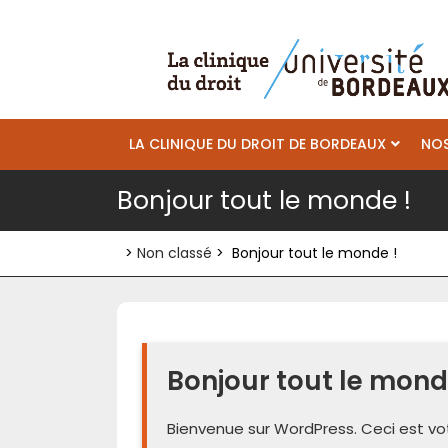
Skip
to
content
LA CLINIQUE DU DROIT DE BORDEAUX
NOS
Bonjour tout le monde !
>
Non classé
>
Bonjour tout le monde !
Bonjour tout le mond
Bienvenue sur WordPress. Ceci est vot