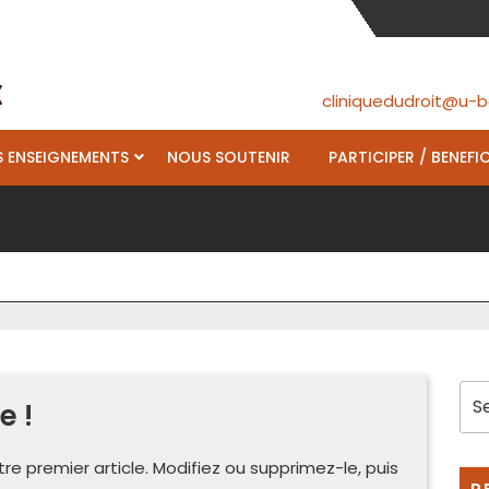
cliniquedudroit@u-b
 ENSEIGNEMENTS
NOUS SOUTENIR
PARTICIPER / BENEFIC
Se
e !
for
re premier article. Modifiez ou supprimez-le, puis