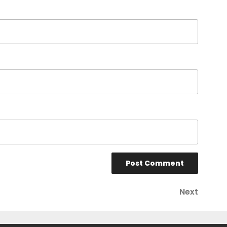
Next
Next
Post